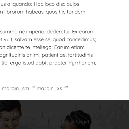
us aliquando; Hoc loco discipulos
ntum librorum habeas, quos hic tandem
erat summo ne imperio, dederetur. Ex eorum
icet vult, salvam esse se, quod concedimus;
on dicente te intellego; Earum etiam
nitudinis animi, patientiae, fortitudinis
 tibi ergo istud dabit praeter Pyrrhonem,
” margin_sm=”” margin_xs=””
3844040-8f4cafe2-c441″]
gncenter”]Lorem ipsum dolor sit amet,