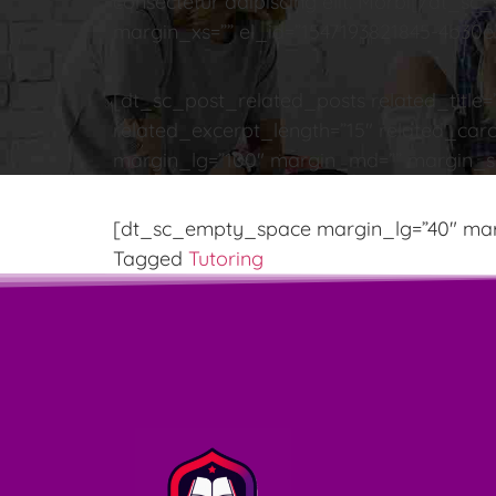
consectetur adipiscing elit. Morbi[/dt
margin_xs=”” el_id=”1547193821845-4b30e
[dt_sc_post_related_posts related_title=
related_excerpt_length=”15″ related_car
margin_lg=”100″ margin_md=”” margin_sm
[dt_sc_empty_space margin_lg=”40″ mar
Tagged
Tutoring