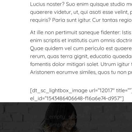
Lucius noster? Suo enim quisque studio ma
quaerere videtur, ut, qui asoti esse velin
requiris? Paria sunt igitur. Cur tantas reg
At ille non pertimuit saneque fidenter: Isti
enim scriptis et institutis cum omnis doctri
Quae quidem vel cum periculo est quaerend
rerum, quas terra gignit, educatio quaedam 
fomentis dolor mitigari solet. Utrum igitu
Aristonem eorumve similes, quos tu non p
[dt_sc_lightbox_image url=”12017″ titl
el_id=”1543486406648-f16a6e74-d957″]
[dt_sc_empty_space margin_lg=”100″ mar
[dt_sc_simple_heading type=”decoration” 