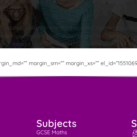
_sc_simple_heading][dt_sc_empty_space margin_lg=”4
322-3895″]
”” related_column=”one-third-column” related_count=”
ousel=”yes” related_nav_style=”pager” id=”” el_class
=”” margin_xs=”” el_id=”1547193849014-8ea41bb4-826
gin_md=”” margin_sm=”” margin_xs=”” el_id=”155106
Subjects
S
GCSE Maths