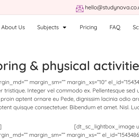
hello@studynova.co.
About Us
Subjects
Pricing
FAQ
Sc
ing & physical activiti
gin_md=”” margin_sm=”” margin_xs=”10″ el_id=”15434
 tristique. Integer vel commodo ex. Pellentesque sed ult
proin aptent ornare eu Pede, dignissim lacinia odio ar
ptent quisque consectetuer. Bibendum et amet. Nisl. Luc
]
[dt_sc_lightbox_image url
gin_md=”” margin_sm=”” margin_xs=”” el_id=”154348