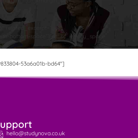
4″ margin_md=”” margin_sm=””
6″ related_excerpt=”yes”
=”with-bottom-space”][dt_sc_empty_space
7″]
9833804-53a6a01b-bd64″]
upport
hello@studynova.co.uk