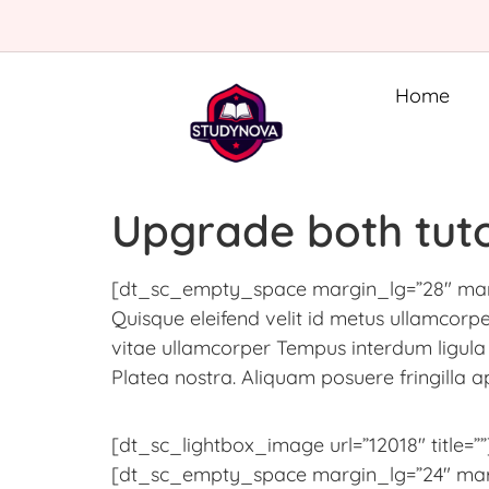
Home
Upgrade both tutor
[dt_sc_empty_space margin_lg=”28″ mar
Quisque eleifend velit id metus ullamcorper
vitae ullamcorper Tempus interdum ligula 
Platea nostra. Aliquam posuere fringilla a
[dt_sc_lightbox_image url=”12018″ title=””
[dt_sc_empty_space margin_lg=”24″ mar