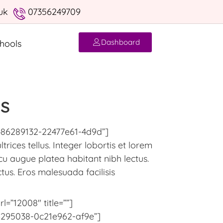
uk
07356249709
Dashboard
hools
es
86289132-22477e61-4d9d”]
rices tellus. Integer lobortis et lorem
cu augue platea habitant nibh lectus.
tus. Eros malesuada facilisis
=”12008″ title=””]
6295038-0c21e962-af9e”]