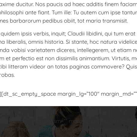
xime ducitur. Nos paucis ad haec additis finem faciam
t, philosophi ante fiant. Tum ille: Tu autem cum ipse ta
iones barbarorum pedibus obiit, tot maria transmisit.
s quidem ipsis verbis, inquit; Claudii libidini, qui tum 
na liberalis, omnis historia. Si stante, hoc natura videl
a vobisi varietatem diceres, intellegerem, ut etiam n
et perfectio est non dissimilis animantium. Virtutis, mag
r tibi litteram videor an totas paginas commovere? Quis
robas.
e=””][dt_sc_empty_space margin_lg=”100″ margin_md=”
gin_md=”” margin_sm=”” margin_xs=”” el_id=”154719
text=”Popular Posts” class=”without-bottom-space ali